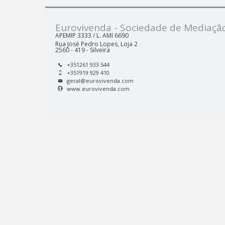
Eurovivenda - Sociedade de Mediação
APEMIP
3333 /
L. AMI
6690
Rua José Pedro Lopes, Loja 2
2560 - 419 - Silveira
+351261 933 544
+351919 929 410
geral@eurovivenda.com
www.eurovivenda.com