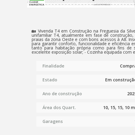
🏡 Vivenda T4 em Construção na Freguesia da Silveira – Oportunidade Única
unifamiliar T4, atualmente em fase de construção, 
praias da zona Oeste e com bons acessos à A8. Inserida num lote de 252m², esta moradia foi pensada ao pormenor
para garantir conforto, funcionalidade e eficiência
tanto para habitação própria como para fins de semana e férias. ✨ Características
excelente exposição solar; - Cozinha equipada com eletrodomésticos modernos; - Pré-instalação de ar condicionado; -
Painéis solares para aquecimento de águas; - Garagem com portão automático para uma viatura; - Portões
automáticos de acesso à propriedade; - Churrasqueira exterior – perfeita para momentos em família e com amigos; -
Acabamentos de qualidade e atenção ao detalhe em cada divisão. Não perca a oportunid
Finalidade
Compr
seus sonhos ainda em fase de construção, pode
Localização: Freguesia da Silveira – zona calma, co
📞 Para mais informações ou agendar uma visita, 
Estado
Em construçã
Ano de construção
202
Área dos Quart.
10, 15, 15, 10 m
Garagens