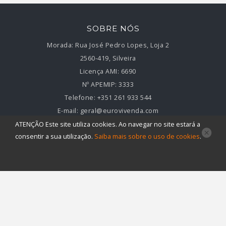
SOBRE NÓS
Morada:
Rua José Pedro Lopes, Loja 2
2560-419, Silveira
Licença AMI:
6690
Nº APEMIP:
3333
Telefone:
+351 261 933 544
E-mail:
geral@eurovivenda.com
ATENÇÃO
Este site utiliza
cookies
. Ao navegar no site estará a
LINKS ÚTEIS
consentir a sua utilização.
Saiba mais sobre o uso de
cookies
.
Início
Quem somos
Comprar - Vender - Arrendar
Contactos
Venda
Arrendamento
Permuta