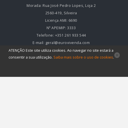
Morada:
Rua José Pedro Lopes, Loja 2
2560-419, Silveira
Licença AMI:
6690
Nº APEMIP:
3333
Telefone:
+351 261 933 544
E-mail:
geral@eurovivenda.com
ATENÇÃO
Este site utiliza
cookies
. Ao navegar no site estará a
LINKS ÚTEIS
consentir a sua utilização.
Saiba mais sobre o uso de
cookies
.
Início
Quem somos
Comprar - Vender - Arrendar
Contactos
Venda
Arrendamento
Permuta
Trespasse
Apartamento