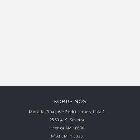
SOBRE NÓS
Morada:
Rua José Pedro Lopes, Loja 2
2560-419, Silveira
Licença AMI:
6690
Nº APEMIP:
3333