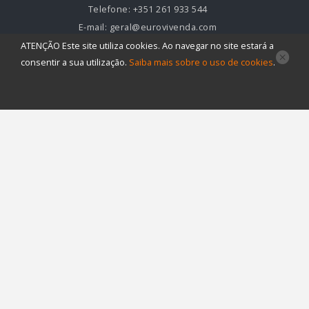
Telefone:
+351 261 933 544
E-mail:
geral@eurovivenda.com
ATENÇÃO
Este site utiliza
cookies
. Ao navegar no site estará a
LINKS ÚTEIS
consentir a sua utilização.
Saiba mais sobre o uso de
cookies
.
Início
Quem somos
Comprar - Vender - Arrendar
Contactos
Venda
Arrendamento
Permuta
Trespasse
Apartamento
Comércio
Moradia
Quinta
Terreno / Loteamento
Destaques