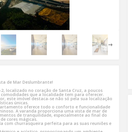
sta de Mar Deslumbrante!
, localizado no coração de Santa Cruz, a poucos
e comodidades que a localidade tem para oferecer.
or, este imóvel destaca-se não só pela sua localização
sticas únicas.
partamento oferece todo o conforto e funcionalidade
inoso. A varanda proporciona uma vista de mar de
omentos de tranquilidade, especialmente ao final do
 de cores mágicas.
a com churrasqueira perfeita para as suas reuniões e
térmico e acústico, proporcionando um ambiente