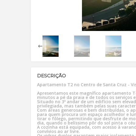
DESCRIÇÃO
Apartamento T2 no Centro de Santa Cruz - Vi
Apresentamos este magnífico apartamento T-2
minutos a pé da praia e de todos os serviços 
Situado no 3º andar de um edifício sem elevad
privilegiada, mas também pelas suas caracterí
Com áreas generosas e bem distribuídas, o a
para quem procura um espaço acolhedor e lum
tirar o fôlego, permitindo que desfrute de m
dia, quando o belíssimo pôr do sol pinta o céu
A cozinha está equipada, com acesso à varand
convívios ao ar livre.
Os vidros duplos garantem maior isolamento 