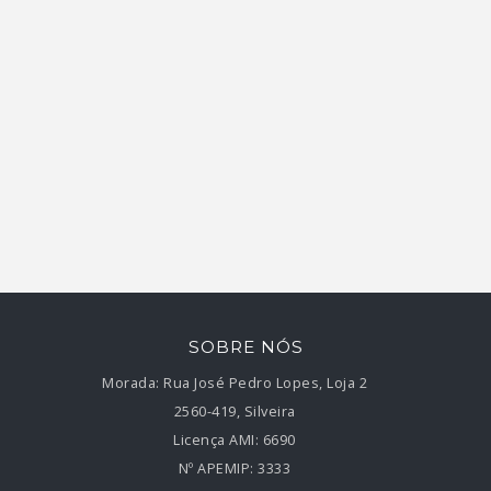
SOBRE NÓS
Morada:
Rua José Pedro Lopes, Loja 2
2560-419, Silveira
Licença AMI:
6690
Nº APEMIP:
3333