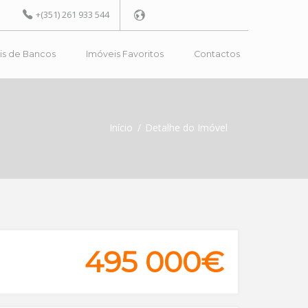
+(351) 261 933 544
is de Bancos
Imóveis Favoritos
Contactos
Powered by
Início
Detalhe do Imóvel
495 000€