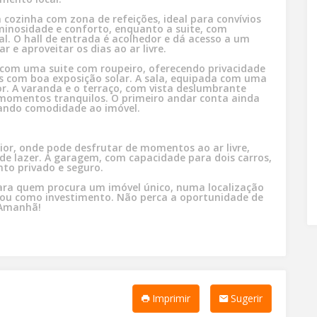
zinha com zona de refeições, ideal para convívios
minosidade e conforto, enquanto a suite, com
l. O hall de entrada é acolhedor e dá acesso a um
r e aproveitar os dias ao ar livre.
os com boa exposição solar. A sala, equipada com uma
rante
 momentos tranquilos. O primeiro andar conta ainda
tando comodidade ao imóvel.
or, onde pode desfrutar de momentos ao ar livre,
 de lazer. A garagem, com capacidade para dois carros,
to privado e seguro.
ara quem procura um imóvel único, numa localização
e ou como investimento. Não perca a oportunidade de
 Amanhã!
Imprimir
Sugerir