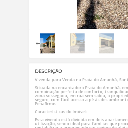
DESCRIÇÃO
Vivenda para Venda na Praia do Amanhã, San
Situada na encantadora Praia do Amanhã, em Santa Cruz, esta moradia de dois pisos oferece a
combinação perfeita de conforto, tranquilid
zona sossegada, em rua sem saída, a proprie
seguro, com fácil acesso a pé às deslumbrante
Penafirme.
Características do Imóvel:
Esta vivenda está dividida em dois apartament
utilização, sendo ideal para famílias que pr
rentabilizar a propriedade em regime de aloj