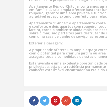
Apartamento Rés-do-Chão: encontramos uma co
em família. A sala ampla oferece bastante lu
roupeiro, garante uma área privada e funciona
agradável espaço exterior, perfeito para relaxa
Apartamento 1º Andar: o apartamento conta com uma suite com roupeiro, oferecendo privacidade
e conforto, e dois quartos com roupeiro, tod
lareira, torna o ambiente ainda mais acolhedor. A varanda e o terraço, com vista deslumb
sobre o mar, são perfeitos para desfrutar de
com uma casa de banho de serviço, acrescen
Exterior e Garagem:
A propriedade oferece um amplo espaço exteri
com o potencial para criar um jardim ou área
assegura toda a comodidade de estacionamen
Esta vivenda é uma excelente oportunidade p
privilegiada, seja para residência permanent
conhecer este imóvel encantador na Praia do