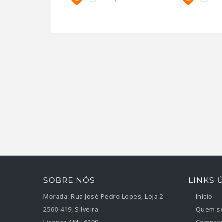
SOBRE NÓS
LINKS 
Morada:
Rua José Pedro Lopes, Loja 2
Início
2560-419, Silveira
Quem s