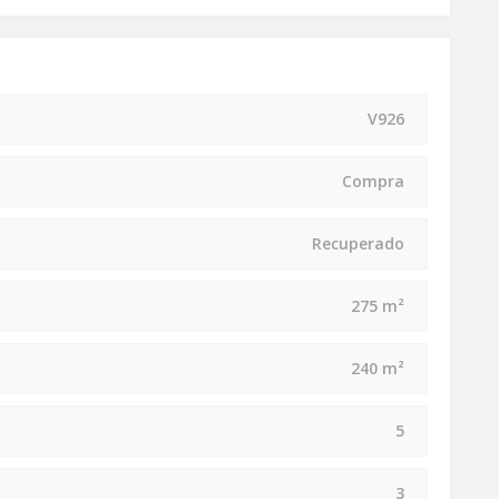
V926
Compra
Recuperado
275 m²
240 m²
5
3