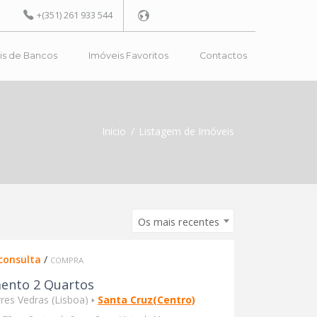
+(351) 261 933 544
is de Bancos
Imóveis Favoritos
Contactos
Powered by
Início
Listagem de Imóveis
Os mais recentes
consulta
/
COMPRA
ento 2 Quartos
rres Vedras (Lisboa) 🢒
Santa Cruz(Centro)