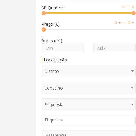
0 — 6
Nº Quartos
0 + — 0 +
Preço (
€
)
Áreas (
m²
)
Localização
Distrito
Concelho
Freguesia