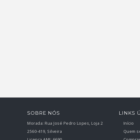
SOBRE NÓS
LINKS 
Morada:
Rua José Pedro Lopes, Loja 2
Início
2560-419, Silveira
Quem s
Licença AMI:
6690
Comprar